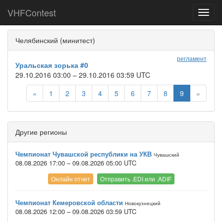
VHFContest
Toggl
navig
Челябинский (минитест)
регламент
Уральская зорька #0
29.10.2016 03:00 – 29.10.2016 03:59 UTC
«
1
2
3
4
5
6
7
8
9
»
Другие регионы
Чемпионат Чувашской республики на УКВ
Чувашский
08.08.2026 17:00 – 09.08.2026 05:00 UTC
Онлайн отчет
Отправить .EDI или .ADIF
Чемпионат Кемеровской области
Новокузнецкий
08.08.2026 12:00 – 09.08.2026 03:59 UTC