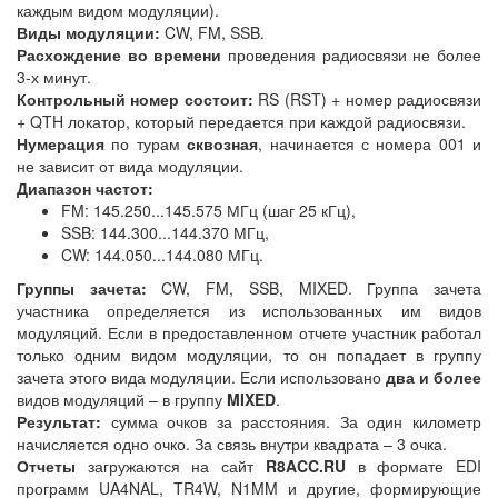
каждым видом модуляции).
Виды модуляции:
CW, FM, SSB.
Расхождение во времени
проведения радиосвязи не более
3-х минут.
Контрольный номер состоит:
RS (RST) + номер радиосвязи
+ QTH локатор, который передается при каждой радиосвязи.
Нумерация
по турам
сквозная
, начинается с номера 001 и
не зависит от вида модуляции.
Диапазон частот:
FM: 145.250...145.575 МГц (шаг 25 кГц),
SSB: 144.300...144.370 МГц,
CW: 144.050...144.080 МГц.
Группы зачета:
CW, FM, SSB, MIXED. Группа зачета
участника определяется из использованных им видов
модуляций. Если в предоставленном отчете участник работал
только одним видом модуляции, то он попадает в группу
зачета этого вида модуляции. Если использовано
два и более
видов модуляций – в группу
MIXED
.
Результат:
сумма очков за расстояния. За один километр
начисляется одно очко. За связь внутри квадрата – 3 очка.
Отчеты
загружаются на сайт
R8ACC.RU
в формате EDI
программ UA4NAL, TR4W, N1MM и другие, формирующие