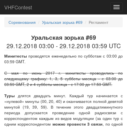
VHFContest
Toggl
navig
Соревнования
Уральская зорька #69
Регламент
Уральская зорька #69
29.12.2018 03:00 - 29.12.2018 03:59 UTC
Минитесты
проводятся еженедельно по субботам с 03:00 до
03:59 GMT.
С мая по июнь 2017 г. минитесты проводились по
следующему графику: 1, 3, 5 субботы месяца - с 03:00 до
03:59 GMT, 2 и 4 субботы месяца - с 17:00 до 17:59 GMT.
Туры
длятся двадцать минут. Каждый тур начинается с
«нулевой» минуты (00, 20, 40) и оканчивается полной девятой
минутой (19, 39, 59). В течение этого двадцатиминутного
периода допускается проведение одной радиосвязи с
корреспондентом каждым из видов модуляции (за один тур с
одним корреспондентом
можно провести 3 связи
, по одной