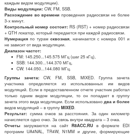
каждым видом модуляции).
Виды модуляции:
CW, FM, SSB.
Расхождение во времени
проведения радиосвязи не более
3-х минут.
Контрольный номер состоит:
RS (RST) + номер радиосвязи
+ QTH локатор, который передается при каждой радиосвязи.
Нумерация
по турам
сквозная
, начинается с номера 001 и
не зависит от вида модуляции.
Диапазон частот:
FM: 145.250...145.575 МГц (шаг 25 кГц),
SSB: 144.300...144.370 МГц,
CW: 144.050...144.080 МГц.
Группы зачета:
CW, FM, SSB, MIXED. Группа зачета
участника определяется из использованных им видов
модуляций. Если в предоставленном отчете участник работал
только одним видом модуляции, то он попадает в группу
зачета этого вида модуляции. Если использовано
два и более
видов модуляций – в группу
MIXED
.
Результат:
сумма очков за расстояния. За один километр
начисляется одно очко. За связь внутри квадрата – 3 очка.
Отчеты
загружаются на сайт
R8ACC.RU
в формате EDI
программ UA4NAL, TR4W, N1MM и другие, формирующие