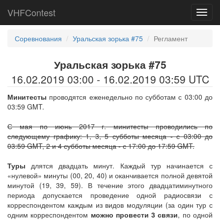
VHFContest
Toggl
navig
Соревнования
Уральская зорька #75
Регламент
Уральская зорька #75
16.02.2019 03:00 - 16.02.2019 03:59 UTC
Минитесты
проводятся еженедельно по субботам с 03:00 до
03:59 GMT.
С мая по июнь 2017 г. минитесты проводились по
следующему графику: 1, 3, 5 субботы месяца - с 03:00 до
03:59 GMT, 2 и 4 субботы месяца - с 17:00 до 17:59 GMT.
Туры
длятся двадцать минут. Каждый тур начинается с
«нулевой» минуты (00, 20, 40) и оканчивается полной девятой
минутой (19, 39, 59). В течение этого двадцатиминутного
периода допускается проведение одной радиосвязи с
корреспондентом каждым из видов модуляции (за один тур с
одним корреспондентом
можно провести 3 связи
, по одной