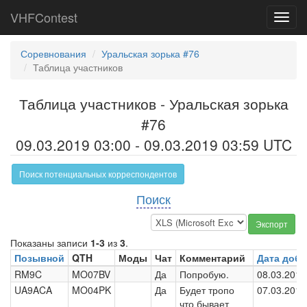
VHFContest
Toggl
navig
Соревнования
Уральская зорька #76
Таблица участников
Таблица участников - Уральская зорька
#76
09.03.2019 03:00 - 09.03.2019 03:59 UTC
Поиск потенциальных корреспондентов
Поиск
Экспорт
Показаны записи
1-3
из
3
.
Позывной
QTH
Моды
Чат
Комментарий
Дата доб
RM9C
MO07BV
Да
Попробую.
08.03.2019
UA9ACA
MO04PK
Да
Будет тропо
07.03.2019
что бывает