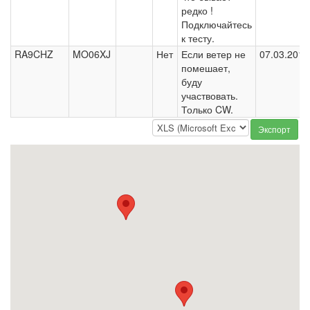
редко !
Подключайтесь
к тесту.
RA9CHZ
MO06XJ
Нет
Если ветер не
07.03.2019
помешает,
буду
участвовать.
Только CW.
Экспорт