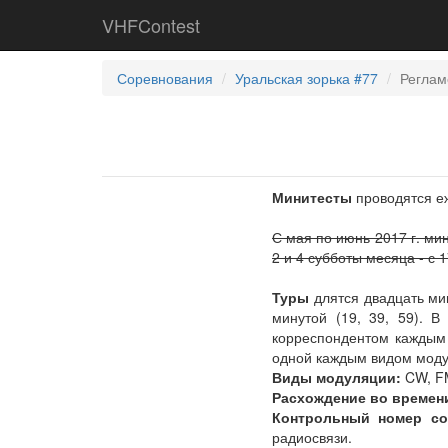
VHFContest
Соревнования
Уральская зорька #77
Реглам
Минитесты
проводятся еж
С мая по июнь 2017 г. ми
2 и 4 субботы месяца - с 
Туры
длятся двадцать мин
минутой (19, 39, 59). В
корреспондентом каждым 
одной каждым видом моду
Виды модуляции:
CW, FM
Расхождение во времен
Контрольный номер со
радиосвязи.