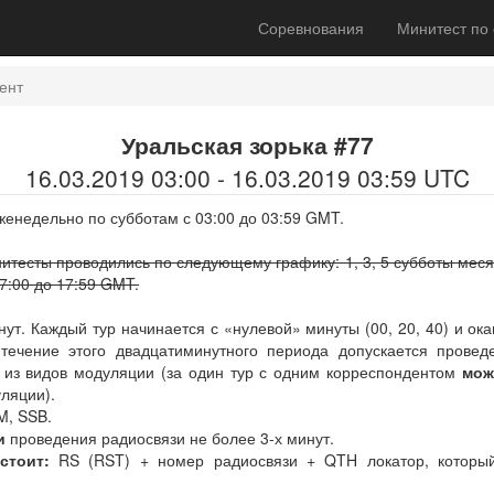
Соревнования
Минитест по
ент
Уральская зорька #77
16.03.2019 03:00 - 16.03.2019 03:59 UTC
енедельно по субботам с 03:00 до 03:59 GMT.
нитесты проводились по следующему графику: 1, 3, 5 субботы месяц
17:00 до 17:59 GMT.
ут. Каждый тур начинается с «нулевой» минуты (00, 20, 40) и ок
 течение этого двадцатиминутного периода допускается прове
из видов модуляции (за один тур с одним корреспондентом
мож
ляции).
, SSB.
и
проведения радиосвязи не более 3-х минут.
стоит:
RS (RST) + номер радиосвязи + QTH локатор, который