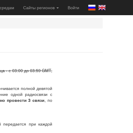
 средам
Сайты регионов
Войти
а - с 03:00 до 03:59 GMT,
анчивается полной девятой
дение одной радиосвязи с
но провести 3 связи
, по
 передается при каждой