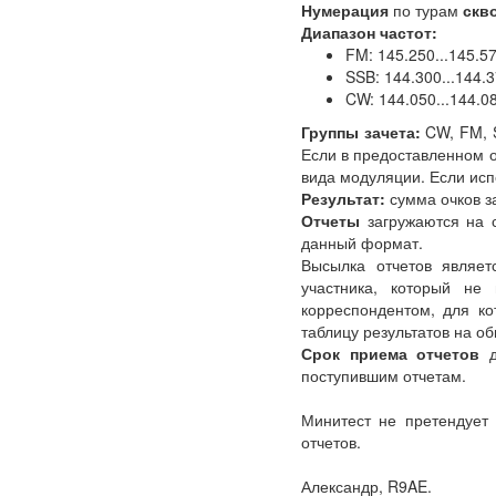
Нумерация
по турам
скв
Диапазон частот:
FM: 145.250...145.57
SSB: 144.300...144.
CW: 144.050...144.0
Группы зачета:
CW, FM, S
Если в предоставленном о
вида модуляции. Если ис
Результат:
сумма очков за
Отчеты
загружаются на 
данный формат.
Высылка отчетов являет
участника, который не 
корреспондентом, для ко
таблицу результатов на о
Срок приема отчетов
д
поступившим отчетам.
Минитест не претендует 
отчетов.
Александр, R9AE.