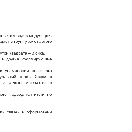
нных им видов модуляций.
ает в группу зачета этого
утри квадрата – 3 очка.
 и другие, формирующие
ри упоминании позывного
туальный отчет. Связи с
ьные отчеты включаются в
его подводятся итоги по
ении связей и оформлении