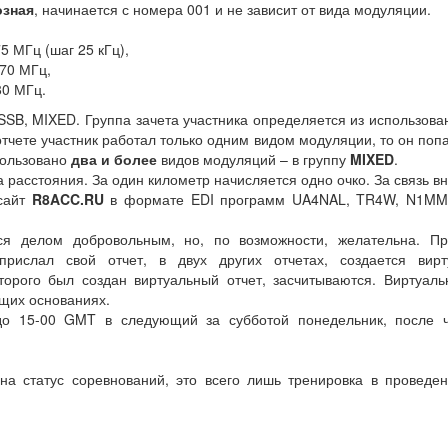
озная
, начинается с номера 001 и не зависит от вида модуляции.
5 МГц (шаг 25 кГц),
370 МГц,
80 МГц.
SB, MIXED. Группа зачета участника определяется из использова
тчете участник работал только одним видом модуляции, то он попад
пользовано
два и более
видов модуляций – в группу
MIXED
.
 расстояния. За один километр начисляется одно очко. За связь вн
сайт
R8ACC.RU
в формате EDI программ UA4NAL, TR4W, N1MM
ся делом добровольным, но, по возможности, желательна. П
прислал свой отчет, в двух других отчетах, создается вир
торого был создан виртуальный отчет, засчитываются. Виртуал
бщих основаниях.
о 15-00 GMT в следующий за субботой понедельник, после ч
на статус соревнований, это всего лишь тренировка в провед