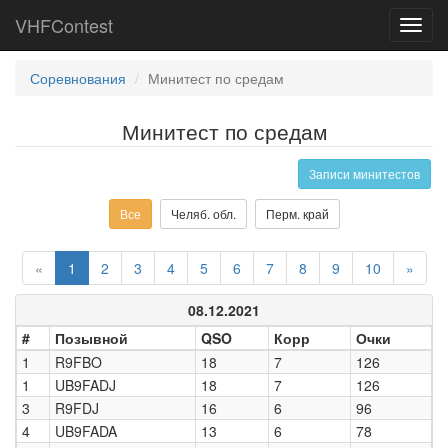
VHFContest
Toggl
navig
Соревнования
Минитест по средам
Минитест по средам
Записи минитестов
Все
Челяб. обл.
Перм. край
«
1
2
3
4
5
6
7
8
9
10
»
08.12.2021
#
Позывной
QSO
Корр
Очки
1
R9FBO
18
7
126
1
UB9FADJ
18
7
126
3
R9FDJ
16
6
96
4
UB9FADA
13
6
78