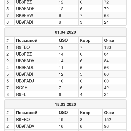
5
UB8FBZ
12
6
72
5
UB9FADE
12
6
72
7
RK9FBW
9
7
63
8
UB9FADI
8
3
24
01.04.2020
#
Позывной
QSO
Корр
Очки
1
R9FBO
19
7
133
2
UB8FBZ
14
6
84
2
UB9FADA
14
6
84
4
UB9FADL
11
6
66
5
UB9FADI
12
5
60
5
UB9FADJ
10
6
60
7
RQ9F
7
6
42
8
R9FL
6
4
24
18.03.2020
#
Позывной
QSO
Корр
Очки
1
R9FBO
19
8
152
2
UB9FADA
16
6
96