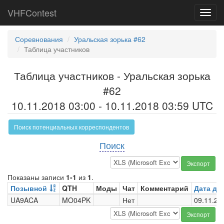
VHFContest
Toggl
navig
Соревнования
Уральская зорька #62
Таблица участников
Таблица участников - Уральская зорька
#62
10.11.2018 03:00 - 10.11.2018 03:59 UTC
Поиск потенциальных корреспондентов
Поиск
Экспорт
Показаны записи
1-1
из
1
.
Позывной
QTH
Моды
Чат
Комментарий
Дата до
UA9ACA
MO04PK
Нет
09.11.20
Экспорт