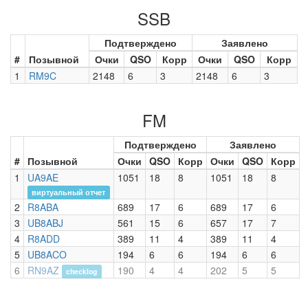
SSB
Подтверждено
Заявлено
#
Позывной
Очки
QSO
Корр
Очки
QSO
Корр
1
RM9C
2148
6
3
2148
6
3
FM
Подтверждено
Заявлено
#
Позывной
Очки
QSO
Корр
Очки
QSO
Корр
1
UA9AE
1051
18
8
1051
18
8
виртуальный отчет
2
R8ABA
689
17
6
689
17
6
3
UB8ABJ
561
15
6
657
17
7
4
R8ADD
389
11
4
389
11
4
5
UB8ACO
194
6
6
194
6
6
6
RN9AZ
190
4
4
202
5
5
checklog