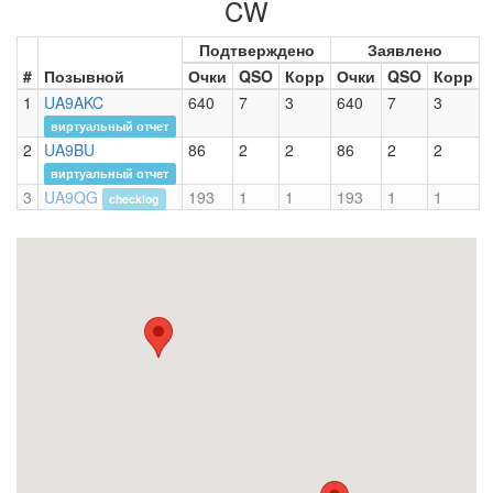
CW
Подтверждено
Заявлено
#
Позывной
Очки
QSO
Корр
Очки
QSO
Корр
1
UA9AKC
640
7
3
640
7
3
виртуальный отчет
2
UA9BU
86
2
2
86
2
2
виртуальный отчет
3
UA9QG
193
1
1
193
1
1
checklog