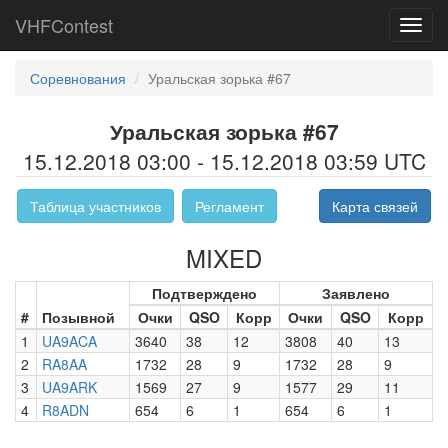
VHFContest
Toggl
navig
Соревнования
Уральская зорька #67
Уральская зорька #67
15.12.2018 03:00 - 15.12.2018 03:59 UTC
Таблица участников
Регламент
Карта связей
MIXED
Подтверждено
Заявлено
#
Позывной
Очки
QSO
Корр
Очки
QSO
Корр
1
UA9ACA
3640
38
12
3808
40
13
2
RA8AA
1732
28
9
1732
28
9
3
UA9ARK
1569
27
9
1577
29
11
4
R8ADN
654
6
1
654
6
1