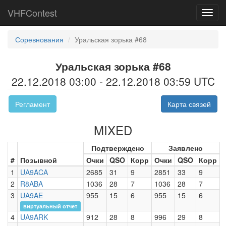
VHFContest
Toggl
navig
Соревнования
Уральская зорька #68
Уральская зорька #68
22.12.2018 03:00 - 22.12.2018 03:59 UTC
Регламент
Карта связей
MIXED
Подтверждено
Заявлено
#
Позывной
Очки
QSO
Корр
Очки
QSO
Корр
1
UA9ACA
2685
31
9
2851
33
9
2
R8ABA
1036
28
7
1036
28
7
3
UA9AE
955
15
6
955
15
6
виртуальный отчет
4
UA9ARK
912
28
8
996
29
8