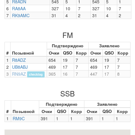
5
R8ADN
545
5
1
545
5
1
6
RA8AA
327
10
7
327
10
7
7
RK9AMC
31
4
2
31
4
2
FM
Подтверждено
Заявлено
#
Позывной
Очки
QSO
Корр
Очки
QSO
Корр
1
R8ADZ
654
19
7
654
19
7
2
UB8ABJ
469
17
7
469
17
7
3
RN9AZ
365
16
7
447
17
8
checklog
SSB
Подтверждено
Заявлено
#
Позывной
Очки
QSO
Корр
Очки
QSO
Корр
1
RM9C
391
1
1
391
1
1