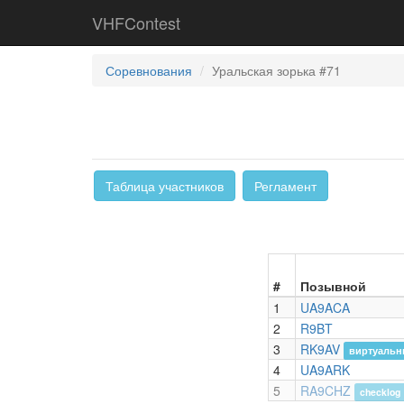
VHFContest
Соревнования
Уральская зорька #71
Таблица участников
Регламент
#
Позывной
1
UA9ACA
2
R9BT
3
RK9AV
виртуальн
4
UA9ARK
5
RA9CHZ
checklog