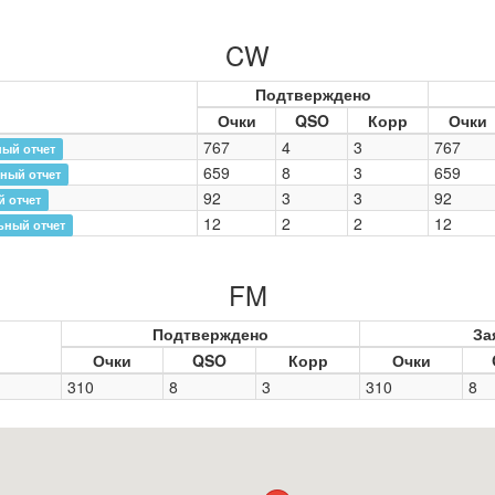
CW
Подтверждено
Очки
QSO
Корр
Очки
767
4
3
767
ый отчет
659
8
3
659
ный отчет
92
3
3
92
 отчет
12
2
2
12
ьный отчет
FM
Подтверждено
За
Очки
QSO
Корр
Очки
310
8
3
310
8