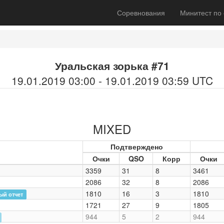
Соревнования
Минитест по
Уральская зорька #71
19.01.2019 03:00 - 19.01.2019 03:59 UTC
MIXED
Подтверждено
Очки
QSO
Корр
Очки
3359
31
8
3461
2086
32
8
2086
1810
16
3
1810
ый отчет
1721
27
9
1805
944
5
2
944