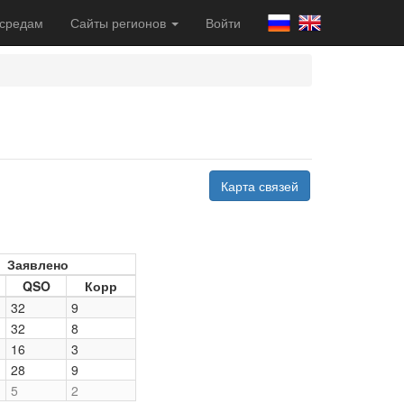
 средам
Сайты регионов
Войти
Карта связей
Заявлено
QSO
Корр
32
9
32
8
16
3
28
9
5
2