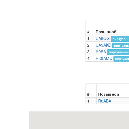
#
Позывной
1
UA9QG
виртуальн
2
UA9AKC
виртуаль
3
R9BA
виртуальный
4
RK9AMC
виртуал
#
Позывной
1
R8ABA