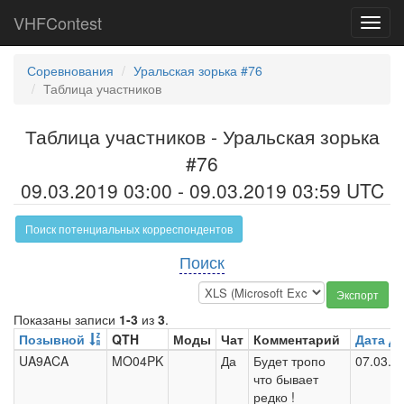
VHFContest
Toggl
navig
Соревнования
Уральская зорька #76
Таблица участников
Таблица участников - Уральская зорька
#76
09.03.2019 03:00 - 09.03.2019 03:59 UTC
Поиск потенциальных корреспондентов
Поиск
Экспорт
Показаны записи
1-3
из
3
.
Позывной
QTH
Моды
Чат
Комментарий
Дата д
UA9ACA
MO04PK
Да
Будет тропо
07.03.2
что бывает
редко !