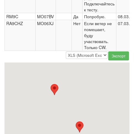
Подключайтесь
к тесту.
RM9C
MO07BV
Да
Попробую.
08.03.2
RA9CHZ
MO06XJ
Нет
Если ветер не
07.03.2
помешает,
буду
участвовать.
Только CW.
Экспорт