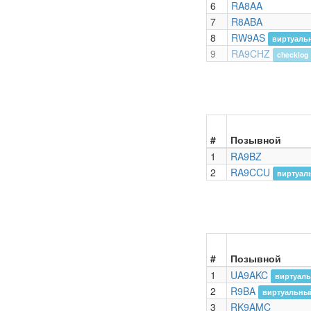
6
RA8AA
7
R8ABA
8
RW9AS
виртуаль
9
RA9CHZ
checklog
#
Позывной
1
RA9BZ
2
RA9CCU
виртуал
#
Позывной
1
UA9AKC
виртуаль
2
R9BA
виртуальный
3
RK9AMC