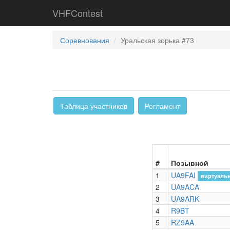
VHFContest
Соревнования
Уральская зорька #73
Таблица участников
Регламент
#
Позывной
1
UA9FAI
виртуальн
2
UA9ACA
3
UA9ARK
4
R9BT
5
RZ9AA