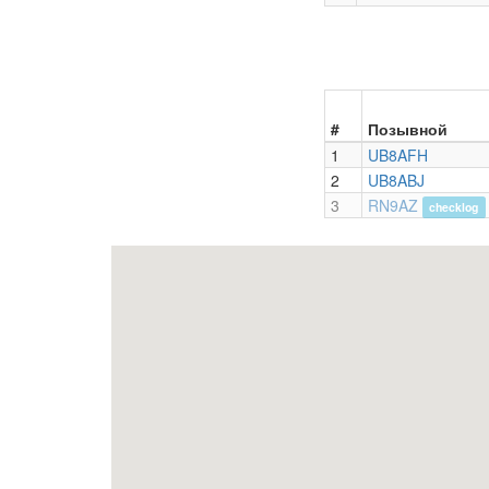
#
Позывной
1
UB8AFH
2
UB8ABJ
3
RN9AZ
checklog