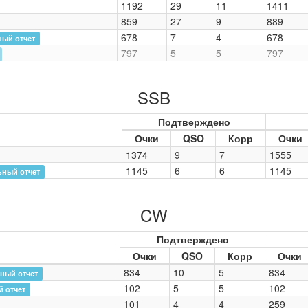
1192
29
11
1411
859
27
9
889
678
7
4
678
ный отчет
797
5
5
797
SSB
Подтверждено
Очки
QSO
Корр
Очки
1374
9
7
1555
1145
6
6
1145
ьный отчет
CW
Подтверждено
Очки
QSO
Корр
Очки
834
10
5
834
ный отчет
102
5
5
102
 отчет
101
4
4
259