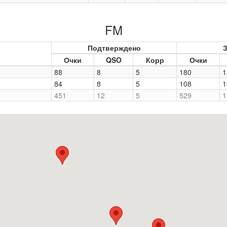
FM
Подтверждено
З
Очки
QSO
Корр
Очки
88
8
5
180
1
84
8
5
108
1
451
12
5
529
1