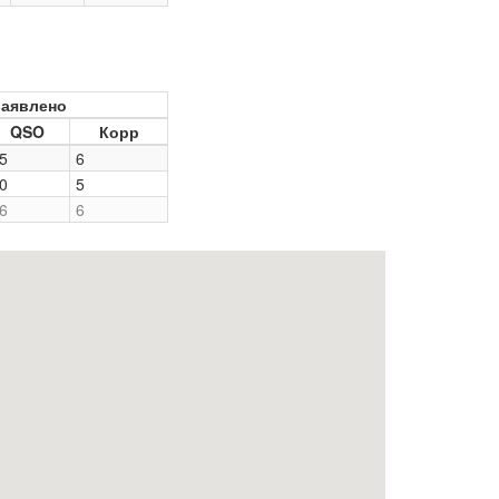
аявлено
QSO
Корр
5
6
0
5
6
6