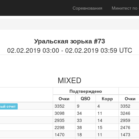
Соревнования
Минитест по
Уральская зорька #73
02.02.2019 03:00 - 02.02.2019 03:59 UTC
MIXED
Подтверждено
Очки
QSO
Корр
Очки
3352
9
4
3352
ый отчет
3098
34
11
3246
2935
33
14
2959
2298
38
15
2476
1470
18
11
1473