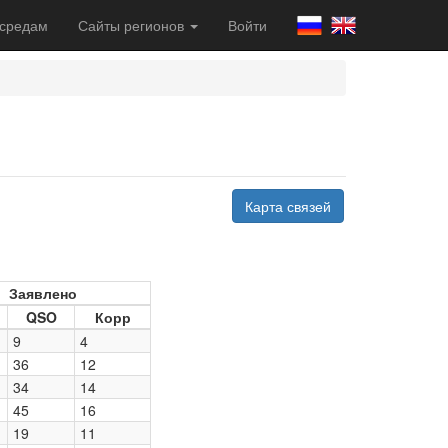
 средам
Сайты регионов
Войти
Карта связей
Заявлено
QSO
Корр
9
4
36
12
34
14
45
16
19
11