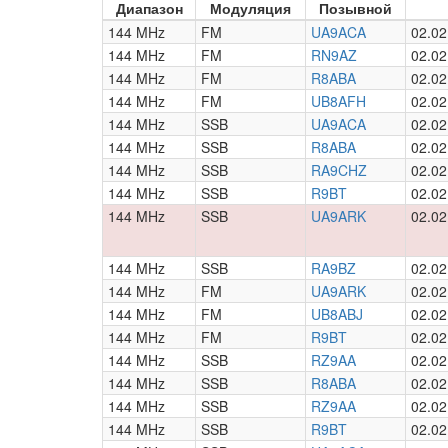
Диапазон
Модуляция
Позывной
144 MHz
FM
UA9ACA
02.02
144 MHz
FM
RN9AZ
02.02
144 MHz
FM
R8ABA
02.02
144 MHz
FM
UB8AFH
02.02
144 MHz
SSB
UA9ACA
02.02
144 MHz
SSB
R8ABA
02.02
144 MHz
SSB
RA9CHZ
02.02
144 MHz
SSB
R9BT
02.02
144 MHz
SSB
UA9ARK
02.02
144 MHz
SSB
RA9BZ
02.02
144 MHz
FM
UA9ARK
02.02
144 MHz
FM
UB8ABJ
02.02
144 MHz
FM
R9BT
02.02
144 MHz
SSB
RZ9AA
02.02
144 MHz
SSB
R8ABA
02.02
144 MHz
SSB
RZ9AA
02.02
144 MHz
SSB
R9BT
02.02