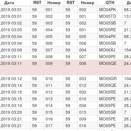
Дата
RST
Номер
RST
Номер
QTH
Д
.2019 03:01
59
001
59
002
MO04PK
68.
.2019 03:01
59
002
59
001
MO05TD
13.
.2019 03:02
59
003
59
002
MO05SB
7
.2019 03:03
59
004
59
001
MO05RE
21.
.2019 03:04
59
005
59
005
MO04PK
68.
.2019 03:04
59
006
59
006
MO05SB
7
.2019 03:09
59
007
59
004
MO06XJ
154
.2019 03:11
59
008
59
007
MO05PE
28.
.2019 03:11
59
009
59
006
MO05QE
24.
.2019 03:12
59
010
59
003
MO05GR
104
.2019 03:14
59
011
59
012
MO05QE
24.
.2019 03:15
59
012
59
002
MO05RE
21.
.2019 03:15
59
013
59
010
MO05PE
28.
.2019 03:19
59
014
59
006
MO05PE
28.
.2019 03:20
59
015
59
013
MO05SB
7
.2019 03:21
59
016
59
009
MO05PE
28.
.2019 03:21
59
017
59
016
MO05PE
28.