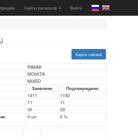
 средам
Сайты регионов
Войти
)
Карта связей
RA8AA
MO05TA
MIXED
Заявлено
Подтверждено
1411
1192
11
11
35
29
рно
0 шт.
0 %