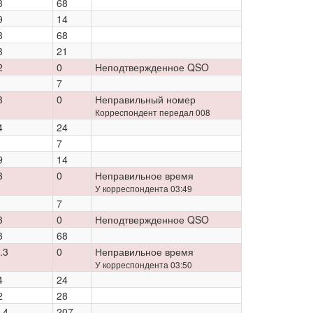
3
68
9
14
3
68
3
21
2
0
Неподтвержденное QSO
7
3
0
Неправильный номер
Корреспондент передал 008
4
24
7
9
14
3
0
Неправильное время
У корреспондента 03:49
7
3
0
Неподтвержденное QSO
3
68
.3
0
Неправильное время
У корреспондента 03:50
4
24
2
28
.4
207