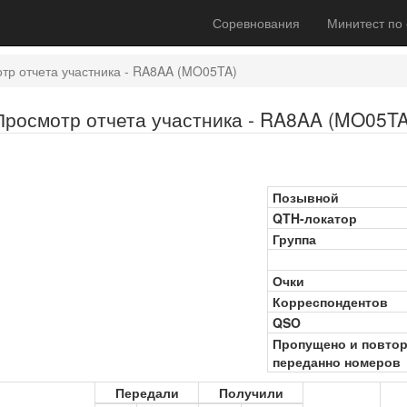
Соревнования
Минитест по
тр отчета участника - RA8AA (MO05TA)
Просмотр отчета участника - RA8AA (MO05TA
Позывной
QTH-локатор
Группа
Очки
Корреспондентов
QSO
Пропущено и повто
переданно номеров
Передали
Получили