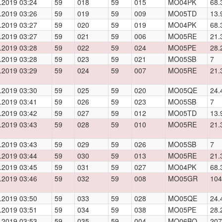
.2019 03:24
59
018
59
015
MO04PK
68.
.2019 03:26
59
019
59
009
MO05TD
13.
.2019 03:27
59
020
59
019
MO04PK
68.
.2019 03:27
59
021
59
006
MO05RE
21.
.2019 03:28
59
022
59
024
MO05PE
28.
.2019 03:28
59
023
59
021
MO05SB
7
.2019 03:29
59
024
59
007
MO05RE
21.
.2019 03:30
59
025
59
020
MO05QE
24.
.2019 03:41
59
026
59
023
MO05SB
7
.2019 03:42
59
027
59
012
MO05TD
13.
.2019 03:43
59
028
59
010
MO05RE
21.
.2019 03:43
59
029
59
026
MO05SB
7
.2019 03:44
59
030
59
013
MO05RE
21.
.2019 03:45
59
031
59
027
MO04PK
68.
.2019 03:46
59
032
59
008
MO05GR
104
.2019 03:50
59
033
59
028
MO05QE
24.
.2019 03:51
59
034
59
038
MO05PE
28.
.2019 03:53
59
035
59
004
MO06BQ
207